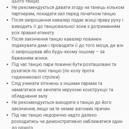
цього танцю.
Не рекомендується давати згоду на танець кільком
партнерам, покидати зал перед початком танцю.
Після запрошення кавалер подає жінці праву руку і
виводить її до танцювальної зони з дотриманням
усіх правил етикету.
Після закінчення танцю кавалер повинен
подякувати дамі і проводити її до того місця, де він
її запрошував або будь-якому іншому – за
бажанням жінки.
Під час танцю пари повинні бути розташовані та
рухатися по лінії танцю (по колу проти
годинникової стрілки).
Слід уникати зіткнень з іншими парами та
намагатися не зачіпати нерухомі конструкції та
обладнання залу.
Не рекомендується виходити з танцю до його
закінчення, якщо на те немає вагомих причин.
Під час танцю недоречно надто далеко
розходитись чи демонстративно наближатися один
до одного.