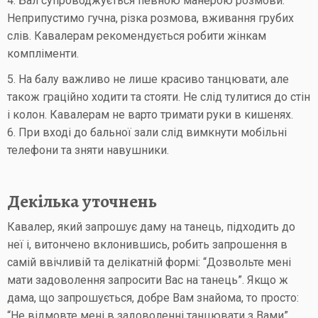
4. Бал супроводжується певною манерою розмови.
Неприпустимо гучна, різка розмова, вживання грубих
слів. Кавалерам рекомендується робити жінкам
компліменти.
5. На балу важливо не лише красиво танцювати, але
також граційно ходити та стояти. Не слід тулитися до стін
і колон. Кавалерам не варто тримати руки в кишенях.
6. При вході до бальної зали слід вимкнути мобільні
телефони та зняти навушники.
Декілька уточнень
Кавалер, який запрошує даму на танець, підходить до
неї і, витончено вклонившись, робить запрошення в
самій ввічливій та делікатній формі: “Дозвольте мені
мати задоволення запросити Вас на танець”. Якщо ж
дама, що запрошується, добре Вам знайома, то просто:
“Не відмовте мені в задоволенні танцювати з Вами”.