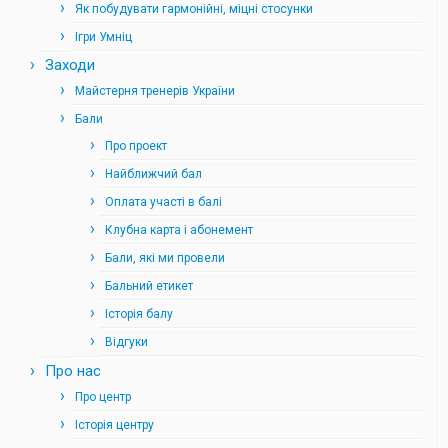
Як побудувати гармонійні, міцні стосунки
Ігри Умніц
Заходи
Майстерня тренерів України
Бали
Про проект
Найближчий бал
Оплата участі в балі
Клубна карта і абонемент
Бали, які ми провели
Бальний етикет
Історія балу
Відгуки
Про нас
Про центр
Історія центру