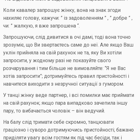
Коли кавалер запрошує жінку, вона на знак згоди
нахиляє голову, кажучи: ” із задоволенням ” , ” добре ” ,
чи: ” жалкую, я вже запрошена “.
Запрошуючи, слід дивитися в очі дамі, тоді вона точно
зрозуміє, що Ви звертаєтесь саме до неї. Але якщо Ваш
уклін прийняла на свій рахунок не та, яку Ви хотіли
запросити, у жодному разі не показуйте свого
розчарування і тим більше не вимовляйте: “Я не Вас
хотів запросити”; дотримуйтесь правил пристойності і
навчитеся виходити з незручної ситуації з гумором.
У танці жінку веде партнер, і всі помилки має приймати
на свій рахунок; якщо пара випадково зачепила іншу
пару, то вибачається чоловік – він ведучий.
На балу слід тримати себе скромно, танцювати
граціозно і суворо дотримуючись пристойності; бажано
приділяти увагу всім гостям як під час бесіди, так і