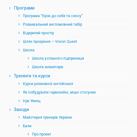
Програми
Програма “Крок до себе та сенсу”
Розвивальний англомовний табір
Відкритий простір
Шлях прозріння — Vision Quest
Школа
Школа успішного підприємця
Школа аніматорів
Тренінги та курси
Курси розмовної англійської
Як побудувати гармонійні, міцні стосунки
Ігри Умніц
Заходи
Майстерня тренерів України
Бали
Про проект