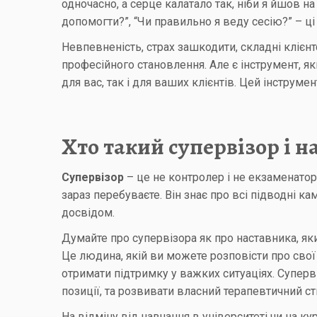
одночасно, а серце калатало так, ніби я йшов на
допомогти?”, “Чи правильно я веду сесію?” – ц
Невпевненість, страх зашкодити, складні клієнт
професійного становлення. Але є інструмент, 
для вас, так і для ваших клієнтів. Цей інструмен
Хто такий супервізор і н
Супервізор
– це не контролер і не екзаменато
зараз перебуваєте. Він знає про всі підводні ка
досвідом.
Думайте про супервізора як про наставника, як
Це людина, якій ви можете розповісти про свої
отримати підтримку у важких ситуаціях. Суперв
позиції, та розвивати власний терапевтичний ст
На відміну від навчання в університеті чи на к