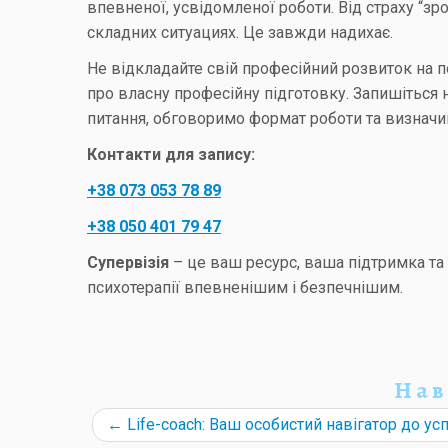
впевненої, усвідомленої роботи. Від страху “зр
складних ситуациях. Це завжди надихає.
Не відкладайте свій професійний розвиток на п
про власну професійну підготовку. Запишіться 
питання, обговоримо формат роботи та визначи
Контакти для запису:
+38 073 053 78 89
+38 050 401 79 47
Супервізія
– це ваш ресурс, ваша підтримка т
психотерапії впевненішим і безпечнішим.
Нав
←
Life-coach: Ваш особистий навігатор до усп