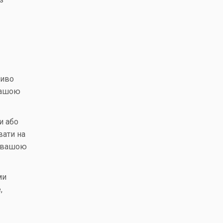
ливо
 вашою
и або
вати на
е вашою
ми
,