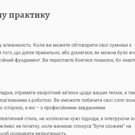
шу практику
у впевненість. Коли ви можете обговорити свої сумніви з
ого, що діяли правильно, або дізнатися, як можна було в
ійний фундамент. Ви перестаєте боятися помилок, бо знаєт
адки, отримати зворотний зв’язок щодо ваших технік, а та
ов’язаними з роботою. Ви зможете побачити свої сліпі зони
ою історією, а які – з професійними завданнями.
втичний стиль, не копіюючи чужі підходи, а інтегруючи зн
жливо на початку, коли виникає спокуса “бути схожим” на
 щоб розвивати автентичність.