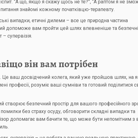
 іспит. “А що, якщо я скажу щось не те?”, “А раптом я не змо
і питання знайомі кожному початківцю-терапевту.
ські випадки, етичні дилеми – все це природна частина
який допоможе вам пройти цей шлях впевненіше та безпечн
т – супервізія.
авіщо він вам потрібен
р. Це ваш досвідчений колега, який уже пройшов шлях, на 
мені професії, розуміє ваші сумніви та готовий поділитися 
ий створює безпечний простір для вашого професійного зр
 помилки без страху осуду, обговорити складні випадки та
ізор допомагає вам бачити те, що може бути непомітним з 
иль.
урсах, супервізія – це робота з вашою реальною практикою, 