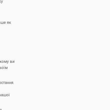
жу
іше як
якому ви
своїм
остання.
вашої
з