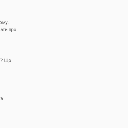
рму,
бати про
ї? Що
ка