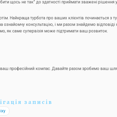
обити щось не так” до здатності приймати зважені рішення 
отім. Найкраща турбота про ваших клієнтів починається з т
на ознайомчу консультацію, і ми разом знайдемо відповіді 
мо, як саме супервізія може підтримати ваш розвиток.
а ваш професійний компас. Давайте разом зробимо ваш шля
ігація записів
іху