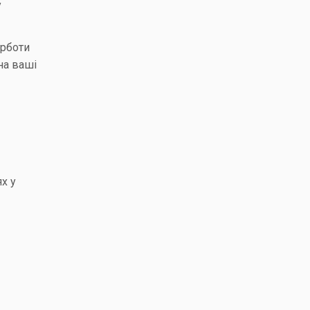
у
урботи
на ваші
х у