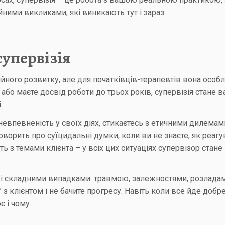
ними викликами, які виникають тут і зараз.
супервізія
ійного розвитку, але для початківців-терапевтів вона особ
 або маєте досвід роботи до трьох років, супервізія стане
.
невпевненість у своїх діях, стикаєтесь з етичними дилемам
ворить про суїцидальні думки, коли ви не знаєте, як реагу
ть з темами клієнта – у всіх цих ситуаціях супервізор стан
 зі складними випадками: травмою, залежностями, розлада
” з клієнтом і не бачите прогресу. Навіть коли все йде добре
 і чому.