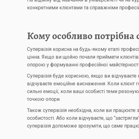
конкретними клієнтами та справжніми професій
Кому особливо потрібна 
Супервізія корисна на будь-якому етапі профес
цінна. Якщо ви щойно почали приймати клієнтів
опорою у формуванні професійної майстерності
Супервізія буде корисною, якщо ви відчуваєте 
відчуваєте емоційне виснаження. Коли клієнт го
сильні емоції, коли ваші особисті теми резоную
точкою опори.
Також супервізія необхідна, коли ви працюєте
особистості. Або коли відчуваєте, що “застрягли
супервізія допоможе зрозуміти, що саме працює