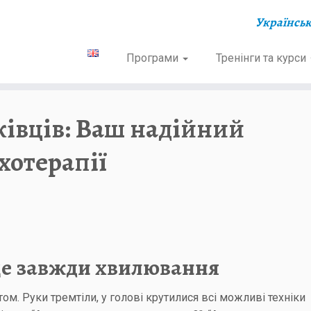
Українсь
Програми
Тренінги та курси
ківців: Ваш надійний
хотерапії
 це завжди хвилювання
ом. Руки тремтіли, у голові крутилися всі можливі техніки