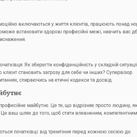
 емоційно включаються у життя клієнтів, працюють понад но
оможе встановити здорові професійні межі, навчить вас д
виснаження.
очатківця. Як зберегти конфіденційність у складній ситуаці
о клієнт становить загрозу для себе чи інших? Супервізор
таннях, спираючись на етичні кодекси та досвід.
айбутнє
 професійне майбутнє. Це те, що відрізняє просто людину, я
 Це ваш шлях до того, щоб стати впевненим, компетентним
ються початківці: від тремтіння перед кожною сесією до