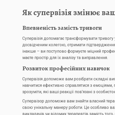
Як супервізія змінює ва
Впевненість замість тривоги
Супервізія допомагає трансформувати тривогу 
досвідченим колегою, отримати підтвердження т
інакше – ви поступово формуєте міцний профес
маєте простір для їх аналізу та виправлення.
Розвиток професійних навичок
Супервізія допоможе вам розібрати складні вип
навчитися ефективно справлятися з емоціями, п
зрозуміти, які ваші реакції пов’язані з особист
Супервізор допоможе вам знайти власний терапе
свою унікальну манеру роботи. Це особливо ва
викладачів чи відомих терапевтів замість того,